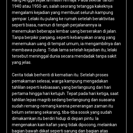
Kang Angga sejak ia masih remaja. Pada sekitar tahun
1940 atau 1950-an, salah seorang tetangga kakeknya
mengalami kejadian yang membuat seluruh kampung
gempar. Lelaki itu pulang ke rumah setelah beraktivitas
seperti biasa, namun di tengah perjalanannya ia
menemukan beberapa lembar uang berserakan di jalan.
Tanpa berpikir panjang, seperti kebanyakan orang yang
menemukan uang di tempat umum, ia mengambilnya dan
membawa pulang. Tidak lama setelah kejadian itu, lelaki
tersebut meninggal dunia secara mendadak tanpa sakit
yang jelas.
Cerita tidak berhenti di kematian itu. Setelah proses
pemakaman selesai, warga kampung mengadakan
tahlilan seperti kebiasaan, yang berlangsung dari hari
pertama hingga hari ketujuh. Tepat pada hari ketiga, saat
tahlilan lepas magrib sedang berlangsung dan suasana
sudah remang-remang karena penerangan zaman itu
belum seterang sekarang, tiba-tiba sosok yang sudah
dimakamkan itu berdiri hidup di depan pintu. Ia
mengenakan kain kafan yang tidak dipocong, melainkan
bagian bawah diikat seperti sarung dan bagian atas