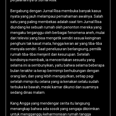
perjalanannya di Jurnal Risa.
Bergabung dengan Jurnal Risa membuka banyak kasus
nyata yang jauh melampaui pemahaman awalnya. Salah
satu yang paling membekas adalah saat tim Jurnal Risa
diundang ke sebuah rumah oleh penonton mereka yang
mengaku terganggu oleh berbagai fenomena aneh, mulai
dari televisi yang bisa mengetik sendiri sesuai keinginan
penghuni tak kasat mata, hingga keran air yang tiba-tiba
menyala sendiri. Saat penelusuran berlangsung, pemilik
rumah tiba-tiba menjerit dan kesurupan. Setelah
kondisinya membaik, ia menceritakan sesuatu yang
selama ini ia sembunyikan, yaitu bahwa selama beberapa
bulan terakhir ia kerap bermimpi berhubungan dengan
orang lain, dan yang lebih mengejutkan, setiap pagi
setelah mimpi itu celana yang ia kenakan selalu sudah
terbuka ke bawah, meski kamar dikunci dan suaminya
sedang dinas malam.
Kang Angga yang mendengar cerita itu langsung
menangkap bahwa ada sosok yang sengaja dikirimkan
untuk mengganggu keharmonisan rumah tangga