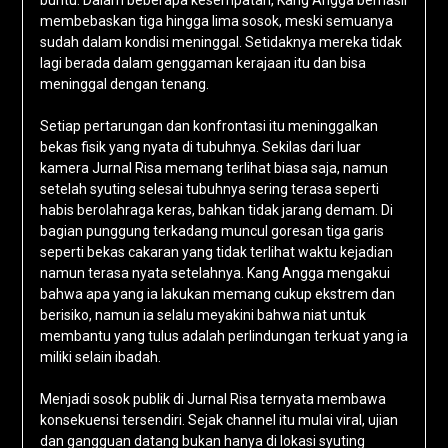
buntu. Dalam beberapa kesempatan, Kang Angga berhasil
membebaskan tiga hingga lima sosok, meski semuanya
sudah dalam kondisi meninggal. Setidaknya mereka tidak
lagi berada dalam genggaman kerajaan itu dan bisa
meninggal dengan tenang.
Setiap pertarungan dan konfrontasi itu meninggalkan
bekas fisik yang nyata di tubuhnya. Sekilas dari luar
kamera Jurnal Risa memang terlihat biasa saja, namun
setelah syuting selesai tubuhnya sering terasa seperti
habis berolahraga keras, bahkan tidak jarang demam. Di
bagian punggung terkadang muncul goresan tiga garis
seperti bekas cakaran yang tidak terlihat waktu kejadian
namun terasa nyata setelahnya. Kang Angga mengakui
bahwa apa yang ia lakukan memang cukup ekstrem dan
berisiko, namun ia selalu meyakini bahwa niat untuk
membantu yang tulus adalah perlindungan terkuat yang ia
miliki selain ibadah.
Menjadi sosok publik di Jurnal Risa ternyata membawa
konsekuensi tersendiri. Sejak channel itu mulai viral, ujian
dan gangguan datang bukan hanya di lokasi syuting