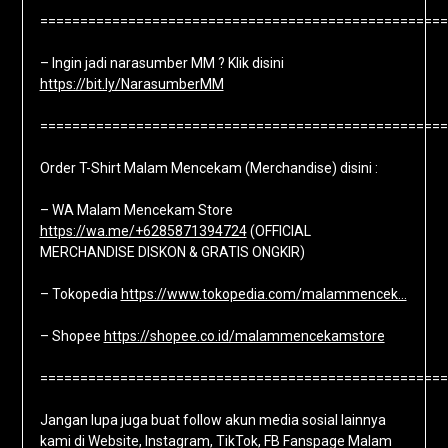
===================================================
– Ingin jadi narasumber MM ? Klik disini
https://bit.ly/NarasumberMM
===================================================
Order T-Shirt Malam Mencekam (Merchandise) disini :
– WA Malam Mencekam Store
https://wa.me/+6285871394724
(OFFICIAL
MERCHANDISE DISKON & GRATIS ONGKIR)
– Tokopedia
https://www.tokopedia.com/malammencek…
– Shopee
https://shopee.co.id/malammencekamstore
===================================================
Jangan lupa juga buat follow akun media sosial lainnya
kami di Website, Instagram, TikTok, FB Fanspage Malam