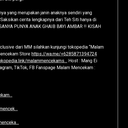
nya yang merupakan janin anaknya sendiri yang
aksikan cerita lengkapnya dari Teh Siti hanya di
ASANYA PUNYA ANAK GHAIB BAYI AMBAR !! KISAH
exclusive dari MM silahkan kunjungi tokopedia “Malam
encekam Store
https://wa.me/+6285871394724
/tokopedia.link/malammencekams…
Host : Mang Ei
nstagram, TikTok, FB Fanspage Malam Mencekam :
cekam…
mmencek…
mmenceka…