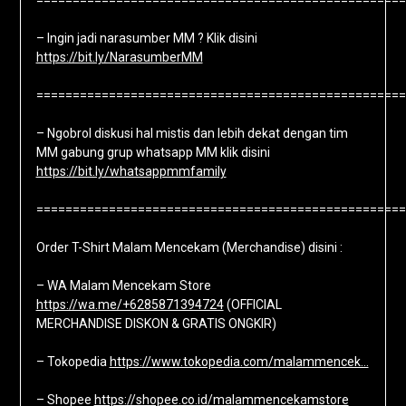
===================================================
– Ingin jadi narasumber MM ? Klik disini
https://bit.ly/NarasumberMM
===================================================
– Ngobrol diskusi hal mistis dan lebih dekat dengan tim
MM gabung grup whatsapp MM klik disini
https://bit.ly/whatsappmmfamily
===================================================
Order T-Shirt Malam Mencekam (Merchandise) disini :
– WA Malam Mencekam Store
https://wa.me/+6285871394724
(OFFICIAL
MERCHANDISE DISKON & GRATIS ONGKIR)
– Tokopedia
https://www.tokopedia.com/malammencek…
– Shopee
https://shopee.co.id/malammencekamstore