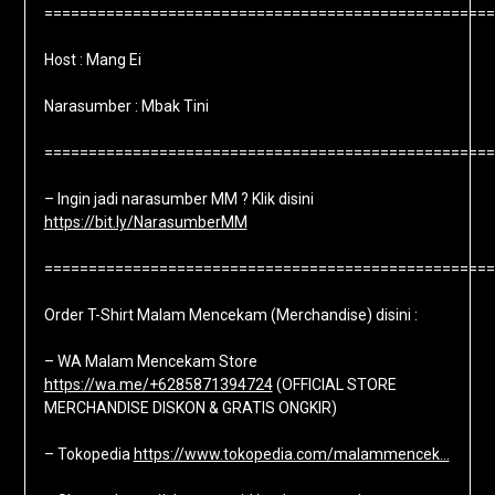
===================================================
Host : Mang Ei
Narasumber : Mbak Tini
===================================================
– Ingin jadi narasumber MM ? Klik disini
https://bit.ly/NarasumberMM
===================================================
Order T-Shirt Malam Mencekam (Merchandise) disini :
– WA Malam Mencekam Store
https://wa.me/+6285871394724
(OFFICIAL STORE
MERCHANDISE DISKON & GRATIS ONGKIR)
– Tokopedia
https://www.tokopedia.com/malammencek…