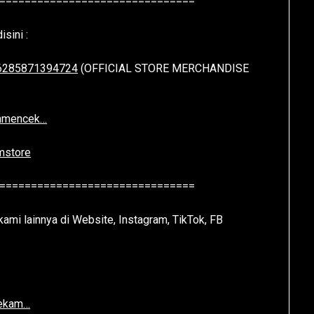
===============================
sini :
+6285871394724
(OFFICIAL STORE MERCHANDISE
ammencek…
mstore
===============================
kami lainnya di Website, Instagram, TikTok, FB
cekam…