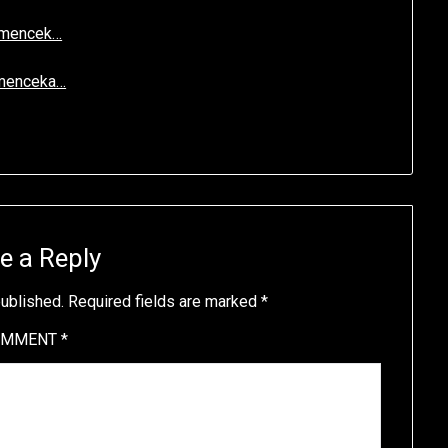
mmencek…
mmenceka…
e a Reply
published.
Required fields are marked
*
OMMENT
*