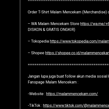
=====================================
Order T-Shirt Malam Mencekam (Merchandise) di
– WA Malam Mencekam Store
https://wa.me/
DISKON & GRATIS ONGKIR)
– Tokopedia
https://www.tokopedia.com/mal
– Shopee
https://shopee.co.id/malammenceka
=====================================
Jangan lupa juga buat follow akun media sosial 
Fanspage Malam Mencekam :
-Website :
https://malammencekam.com/
-TikTok :
https://www.tiktok.com/@malammen