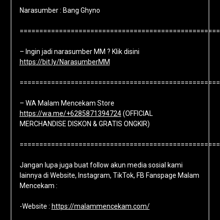
Narasumber : Bang Ghyno
===================================================
– Ingin jadi narasumber MM ? Klik disini
https://bit.ly/NarasumberMM
===================================================
– WA Malam Mencekam Store
https://wa.me/+6285871394724
(OFFICIAL
MERCHANDISE DISKON & GRATIS ONGKIR)
===================================================
Jangan lupa juga buat follow akun media sosial kami
lainnya di Website, Instagram, TikTok, FB Fanspage Malam
Mencekam :
-Website :
https://malammencekam.com/