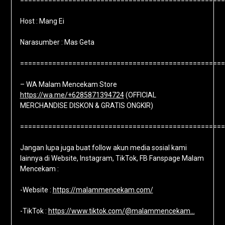
===================================================
Host : Mang Ei
Narasumber : Mas Geta
===================================================
– WA Malam Mencekam Store
https://wa.me/+6285871394724
(OFFICIAL
MERCHANDISE DISKON & GRATIS ONGKIR)
===================================================
Jangan lupa juga buat follow akun media sosial kami
lainnya di Website, Instagram, TikTok, FB Fanspage Malam
Mencekam :
-Website :
https://malammencekam.com/
-TikTok :
https://www.tiktok.com/@malammencekam…