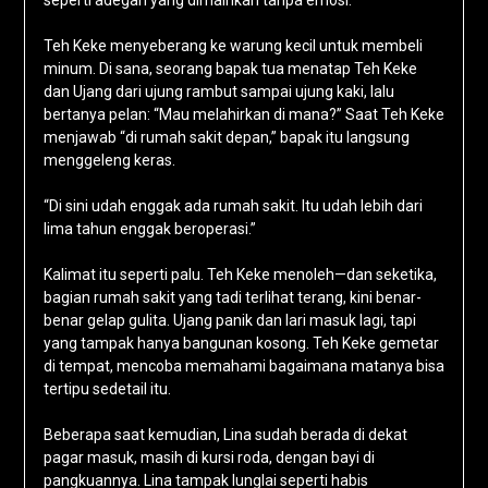
seperti adegan yang dimainkan tanpa emosi.
Teh Keke menyeberang ke warung kecil untuk membeli
minum. Di sana, seorang bapak tua menatap Teh Keke
dan Ujang dari ujung rambut sampai ujung kaki, lalu
bertanya pelan: “Mau melahirkan di mana?” Saat Teh Keke
menjawab “di rumah sakit depan,” bapak itu langsung
menggeleng keras.
“Di sini udah enggak ada rumah sakit. Itu udah lebih dari
lima tahun enggak beroperasi.”
Kalimat itu seperti palu. Teh Keke menoleh—dan seketika,
bagian rumah sakit yang tadi terlihat terang, kini benar-
benar gelap gulita. Ujang panik dan lari masuk lagi, tapi
yang tampak hanya bangunan kosong. Teh Keke gemetar
di tempat, mencoba memahami bagaimana matanya bisa
tertipu sedetail itu.
Beberapa saat kemudian, Lina sudah berada di dekat
pagar masuk, masih di kursi roda, dengan bayi di
pangkuannya. Lina tampak lunglai seperti habis