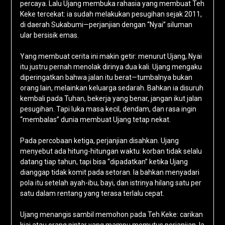
percaya. Lalu Ujang membuka rahasia yang membuat Teh
Keke tercekat: ia sudah melakukan pesugihan sejak 2011,
di daerah Sukabumi—perjanjian dengan “Nyai” siluman
ular bersisik emas.
Yang membuat cerita ini makin getir: menurut Ujang, Nyai
itu justru pernah menolak dirinya dua kali. Ujang mengaku
diperingatkan bahwa jalan itu berat—tumbalnya bukan
orang lain, melainkan keluarga sedarah. Bahkan ia disuruh
kembali pada Tuhan, bekerja yang benar, jangan ikut jalan
pesugihan. Tapi luka masa kecil, dendam, dan rasa ingin
“membalas” dunia membuat Ujang tetap nekat.
Pada percobaan ketiga, perjanjian disahkan. Ujang
menyebut ada hitung-hitungan waktu: korban tidak selalu
datang tiap tahun, tapi bisa “dipadatkan” ketika Ujang
dianggap tidak komit pada setoran. Ia bahkan menyadari
pola itu setelah ayah-ibu, bayi, dan istrinya hilang satu per
satu dalam rentang yang terasa terlalu cepat.
Ujang menangis sambil memohon pada Teh Keke: carikan