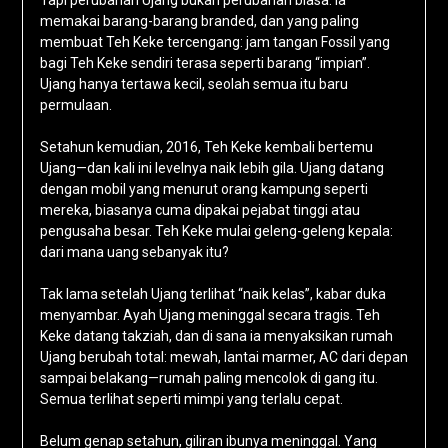
Tapi perubahan Ujang bukan perubahan biasa. Ia
memakai barang-barang branded, dan yang paling
membuat Teh Keke tercengang: jam tangan Fossil yang
bagi Teh Keke sendiri terasa seperti barang “impian”.
Ujang hanya tertawa kecil, seolah semua itu baru
permulaan.
Setahun kemudian, 2016, Teh Keke kembali bertemu
Ujang—dan kali ini levelnya naik lebih gila. Ujang datang
dengan mobil yang menurut orang kampung seperti
mereka, biasanya cuma dipakai pejabat tinggi atau
pengusaha besar. Teh Keke mulai geleng-geleng kepala:
dari mana uang sebanyak itu?
Tak lama setelah Ujang terlihat “naik kelas”, kabar duka
menyambar. Ayah Ujang meninggal secara tragis. Teh
Keke datang takziah, dan di sana ia menyaksikan rumah
Ujang berubah total: mewah, lantai marmer, AC dari depan
sampai belakang—rumah paling mencolok di gang itu.
Semua terlihat seperti mimpi yang terlalu cepat.
Belum genap setahun, giliran ibunya meninggal. Yang