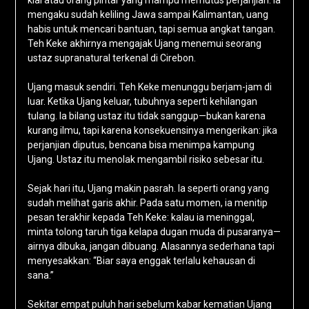
kiai atau orang pintar yang mampu memutus perjanjian. Ia
mengaku sudah keliling Jawa sampai Kalimantan, uang
habis untuk mencari bantuan, tapi semua angkat tangan.
Teh Keke akhirnya mengajak Ujang menemui seorang
ustaz supranatural terkenal di Cirebon.
Ujang masuk sendiri. Teh Keke menunggu berjam-jam di
luar. Ketika Ujang keluar, tubuhnya seperti kehilangan
tulang. Ia bilang ustaz itu tidak sanggup—bukan karena
kurang ilmu, tapi karena konsekuensinya mengerikan: jika
perjanjian diputus, bencana bisa menimpa kampung
Ujang. Ustaz itu menolak mengambil risiko sebesar itu.
Sejak hari itu, Ujang makin pasrah. Ia seperti orang yang
sudah melihat garis akhir. Pada satu momen, ia menitip
pesan terakhir kepada Teh Keke: kalau ia meninggal,
minta tolong taruh tiga kelapa dugan muda di pusaranya—
airnya dibuka, jangan dibuang. Alasannya sederhana tapi
menyesakkan: “Biar saya enggak terlalu kehausan di
sana.”
Sekitar empat puluh hari sebelum kabar kematian Ujang