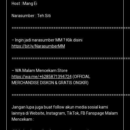
Host : Mang Ei
Narasumber : Teh Siti
===================================================
– Ingin jadi narasumber MM ? Klik disini
https://bit.ly/NarasumberMM
===================================================
– WA Malam Mencekam Store
https://wa.me/+6285871394724
(OFFICIAL
MERCHANDISE DISKON & GRATIS ONGKIR)
===================================================
Jangan lupa juga buat follow akun media sosial kami
lainnya di Website, Instagram, TikTok, FB Fanspage Malam
Mencekam :