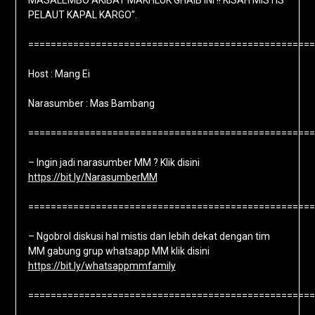
MASALEMBO AKIBAT MAKHLUK GHAIB INI !! KISAH MISTIS
PELAUT KAPAL KARGO”.
===================================================
Host : Mang Ei
Narasumber : Mas Bambang
===================================================
– Ingin jadi narasumber MM ? Klik disini
https://bit.ly/NarasumberMM
===================================================
– Ngobrol diskusi hal mistis dan lebih dekat dengan tim
MM gabung grup whatsapp MM klik disini
https://bit.ly/whatsappmmfamily
===================================================