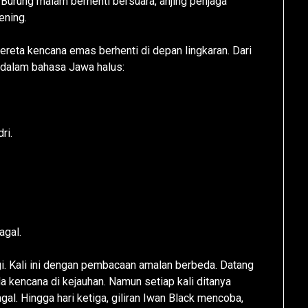
Burung malam berhenti bersuara, anjing penjaga
ening.
 kereta kencana emas berhenti di depan lingkaran. Dari
 dalam bahasa Jawa halus:
ri.
agal.
. Kali ini dengan pembacaan amalan berbeda. Datang
da kencana di kejauhan. Namun setiap kali ditanya
gagal. Hingga hari ketiga, giliran Iwan Black mencoba,