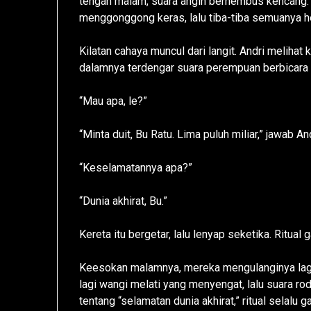
tengah malam, suara angin berhembus kencang. 
menggonggong keras, lalu tiba-tiba semuanya h
Kilatan cahaya muncul dari langit. Andri melihat
dalamnya terdengar suara perempuan berbicara
“Mau apa, le?”
“Minta duit, Bu Ratu. Lima puluh miliar,” jawab And
“Keselamatannya apa?”
“Dunia akhirat, Bu.”
Kereta itu bergetar, lalu lenyap seketika. Ritual g
Keesokan malamnya, mereka mengulanginya lagi
lagi wangi melati yang menyengat, lalu suara ro
tentang “selamatan dunia akhirat,” ritual selalu 