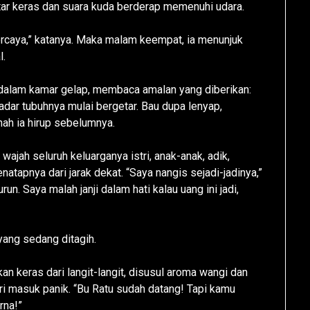
etar keras dan suara kuda berderap memenuhi udara.
percaya,” katanya. Maka malam keempat, ia menunjuk
l.
di dalam kamar gelap, membaca amalan yang diberikan:
dar tubuhnya mulai bergetar. Bau dupa lenyap,
nah ia hirup sebelumnya.
wajah seluruh keluarganya istri, anak-anak, adik,
tapnya dari jarak dekat. “Saya nangis sejadi-jadinya,”
urun. Saya malah janji dalam hati kalau uang ini jadi,
 yang sedang ditagih.
an keras dari langit-langit, disusul aroma wangi dan
ri masuk panik. “Bu Ratu sudah datang! Tapi kamu
rna!”