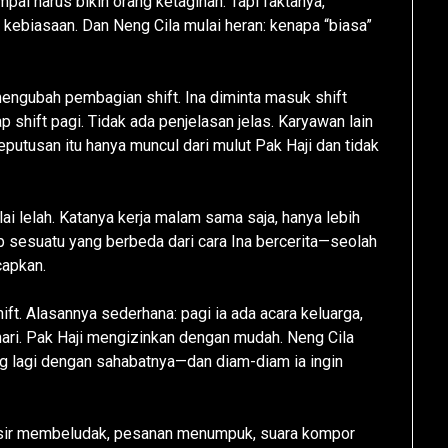
ai harus bikin orang ketagihan. Tapi faktanya,
i kebiasaan. Dan Neng Cila mulai heran: kenapa “biasa”
mengubah pembagian shift. Ina diminta masuk shift
shift pagi. Tidak ada penjelasan jelas. Karyawan lain
eputusan itu hanya muncul dari mulut Pak Haji dan tidak
i lelah. Katanya kerja malam sama saja, hanya lebih
p sesuatu yang berbeda dari cara Ina bercerita—seolah
capkan.
hift. Alasannya sederhana: pagi ia ada acara keluarga,
ari. Pak Haji mengizinkan dengan mudah. Neng Cila
ng lagi dengan sahabatnya—dan diam-diam ia ingin
asir membeludak, pesanan menumpuk, suara kompor