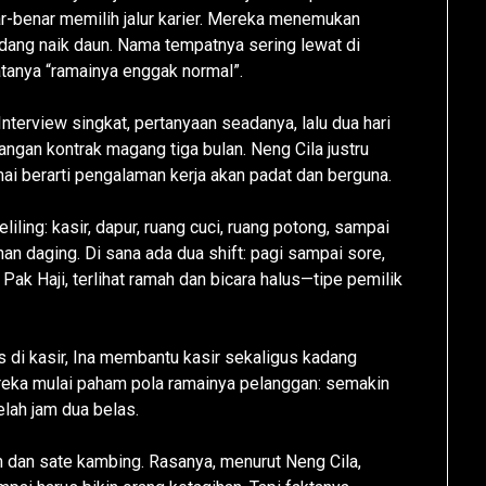
-benar memilih jalur karier. Mereka menemukan
ang naik daun. Nama tempatnya sering lewat di
atanya “ramainya enggak normal”.
Interview singkat, pertanyaan seadanya, lalu dua hari
ngan kontrak magang tiga bulan. Neng Cila justru
i berarti pengalaman kerja akan padat dan berguna.
iling: kasir, dapur, ruang cuci, ruang potong, sampai
n daging. Di sana ada dua shift: pagi sampai sore,
ak Haji, terlihat ramah dan bicara halus—tipe pemilik
s di kasir, Ina membantu kasir sekaligus kadang
ereka mulai paham pola ramainya pelanggan: semakin
lah jam dua belas.
 dan sate kambing. Rasanya, menurut Neng Cila,