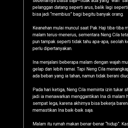
sebenarnya biasa saja—tidak ada yang “wah” samp
pelanggan datang seperti arus, balik lagi sepert
bisa jadi “membius” bagi begitu banyak orang.
Keanehan mulai muncul saat Pak Haji tiba-tiba 
malam terus-menerus, sementara Neng Cila tetap 
pun tampak seperti tidak tahu apa-apa, seolah k
perlu dipertanyakan.
Ina menjalani beberapa malam dengan wajah mula
gelap dan lebih ramai. Tapi Neng Cila menangka
ada beban yang ia tahan, namun tidak berani diu
Pada hari ketiga, Neng Cila meminta izin tukar s
jadi ia menawarkan menggantikan Ina di malam h
sempat lega, karena akhirnya bisa bekerja bare
memastikan Ina baik-baik saja.
Malam itu rumah makan benar-benar “hidup”. K